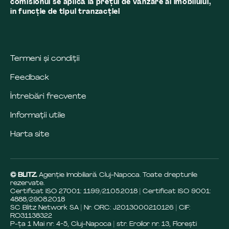
comisionul se aplică la preţul de vânzare al imobilului,
în funcţie de tipul tranzacţiei
Termeni și condiții
Feedback
Întrebări frecvente
Informații utile
Harta site
© BLITZ.
Agenție Imobiliară Cluj-Napoca. Toate drepturile
rezervate.
Certificat ISO 27001: 1199/21.05.2018 | Certificat ISO 9001:
4888/29.08.2018
SC Blitz Network SA | Nr. ORC: J2013000210126 | CIF:
RO31138322
P-ța 1 Mai nr. 4-5, Cluj-Napoca | str. Eroilor nr. 13, Florești