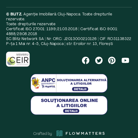
© BLITZ.
Agenție Imobiliară Cluj-Napoca. Toate drepturile
rezervate.
Toate drepturile rezervate
Certificat ISO 27001: 1199/21.05.2018 | Certificat ISO 9001:
4888/29.08.2018
SC Blitz Network SA | Nr. ORC: J2013000210126 | CIF: RO31138322
P-ța 1 Mai nr. 4-5, Cluj-Napoca | str. Eroilor nr. 13, Florești
Crafted by