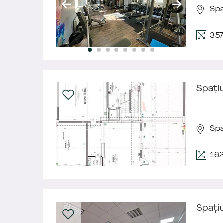
Spa
35
Spați
Spa
16
Spațiu