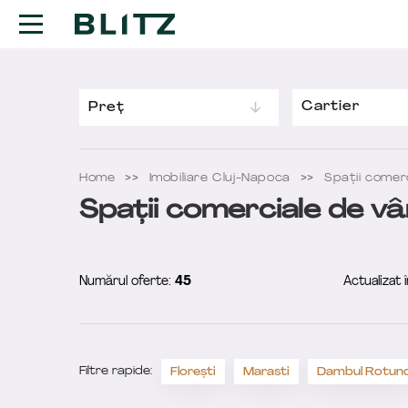
Cartier
Preț
Home
Imobiliare Cluj-Napoca
Spații comer
Spații comerciale de vâ
Numărul oferte:
45
Actualizat 
Filtre rapide:
Floreşti
Marasti
Dambul Rotun