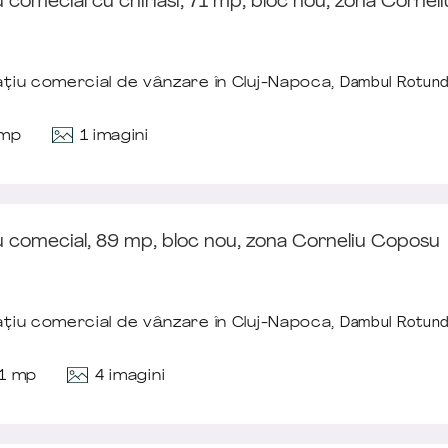
 comecial cu chiriasi, 71 mp, bloc nou, zona Corne
țiu comercial de vânzare în Cluj-Napoca,
Dambul Rotun
1 imagini
 mp
u comecial, 89 mp, bloc nou, zona Corneliu Coposu
țiu comercial de vânzare în Cluj-Napoca,
Dambul Rotun
4 imagini
.1 mp