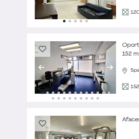
12
Oport
152 m
Spa
15
Afacer