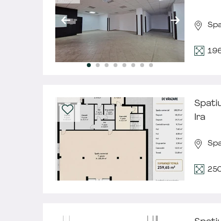
Spa
19
Spatiu
Ira
Spa
25