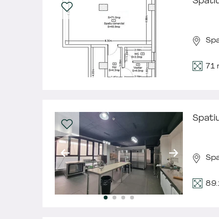
Spatiu
Spa
71
Spati
Spa
89