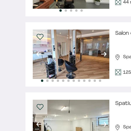
44
Salon 
Spa
12
Spatiu
Spa