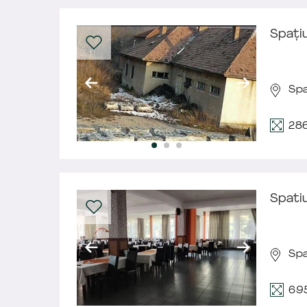
Spați
Spa
28
Spati
Spa
69