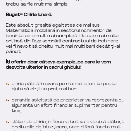
trebui să fie mult mai simple.
Buget= Chiria lunară
Este absolut greșită egalitatea de mai sus!
Matematica imobiliară în sectorul închirierilor de
locuințe este mult mai complexă. De cele mai multe
ori, încă din faza semnării contractului de închiriere,
vei fi nevoit să cheltui mult mai mulți bani decât ți-ai
plănuit.
Îți oferim doar câteva exemple, pe care le vom
dezvolta ulterior în cadrul ghidului:
chiria plătită în avans pe mai multe luni te poate
ajuta să obții un preț mai bun;
garanția solicitată de proprietar va reprezenta cu
siguranță un efort financiar suplimentar pentru
tine;
alături de chirie, în fiecare lună va trebui să plătești
cheltuielile de întreținere, care diferă foarte mult