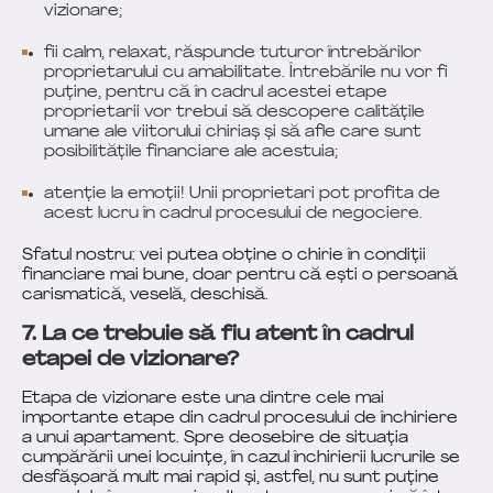
vizionare;
fii calm, relaxat, răspunde tuturor întrebărilor
proprietarului cu amabilitate. Întrebările nu vor fi
puține, pentru că în cadrul acestei etape
proprietarii vor trebui să descopere calitățile
umane ale viitorului chiriaș și să afle care sunt
posibilitățile financiare ale acestuia;
atenție la emoții! Unii proprietari pot profita de
acest lucru în cadrul procesului de negociere.
Sfatul nostru: vei putea obține o chirie în condiții
financiare mai bune, doar pentru că ești o persoană
carismatică, veselă, deschisă.
7. La ce trebuie să fiu atent în cadrul
etapei de vizionare?
Etapa de vizionare este una dintre cele mai
importante etape din cadrul procesului de închiriere
a unui apartament. Spre deosebire de situația
cumpărării unei locuințe, în cazul închirierii lucrurile se
desfășoară mult mai rapid și, astfel, nu sunt puține