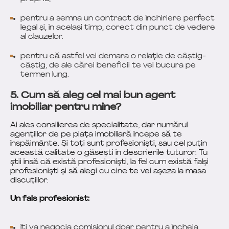
pentru a semna un contract de închiriere perfect
legal și, în același timp, corect din punct de vedere
al clauzelor.
pentru că astfel vei demara o relație de câștig-
câștig, de ale cărei beneficii te vei bucura pe
termen lung.
5. Cum să aleg cel mai bun agent
imobiliar pentru mine?
Ai ales consilierea de specialitate, dar numărul
agențiilor de pe piața imobiliară începe să te
înspăimânte. Și toți sunt profesioniști, sau cel puțin
această calitate o găsești în descrierile tuturor. Tu
știi însă că există profesioniști, la fel cum există falși
profesioniști și să alegi cu cine te vei așeza la masa
discuțiilor.
Un fals profesionist:
îți va negocia comisionul doar pentru a încheia