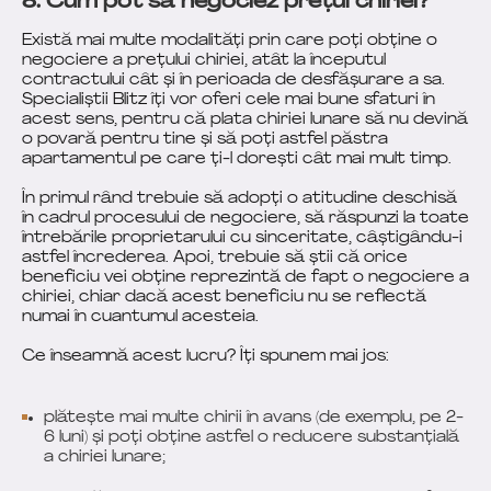
8. Cum pot să negociez prețul chiriei?
Există mai multe modalități prin care poți obține o
negociere a prețului chiriei, atât la începutul
contractului cât și în perioada de desfășurare a sa.
Specialiștii Blitz îți vor oferi cele mai bune sfaturi în
acest sens, pentru că plata chiriei lunare să nu devină
o povară pentru tine și să poți astfel păstra
apartamentul pe care ți-l dorești cât mai mult timp.
În primul rând trebuie să adopți o atitudine deschisă
în cadrul procesului de negociere, să răspunzi la toate
întrebările proprietarului cu sinceritate, câștigându-i
astfel încrederea. Apoi, trebuie să știi că orice
beneficiu vei obține reprezintă de fapt o negociere a
chiriei, chiar dacă acest beneficiu nu se reflectă
numai în cuantumul acesteia.
Ce înseamnă acest lucru? Îți spunem mai jos:
plătește mai multe chirii în avans (de exemplu, pe 2-
6 luni) și poți obține astfel o reducere substanțială
a chiriei lunare;