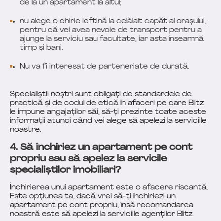
de la un apartament la altul;
nu alege o chirie ieftină la celălalt capăt al orașului,
pentru că vei avea nevoie de transport pentru a
ajunge la serviciu sau facultate, iar asta înseamnă
timp și bani.
Nu va fi interesat de parteneriate de durată.
Specialiștii noștri sunt obligați de standardele de
practică și de codul de etică în afaceri pe care Blitz
le impune angajaților săi, să-ți prezinte toate aceste
informații atunci când vei alege să apelezi la serviciile
noastre.
4. Să închiriez un apartament pe cont
propriu sau să apelez la servicile
specialiștilor imobiliari?
Închirierea unui apartament este o afacere riscantă.
Este opțiunea ta, dacă vrei să-ți închiriezi un
apartament pe cont propriu, însă recomandarea
noastră este să apelezi la serviciile agenților Blitz.