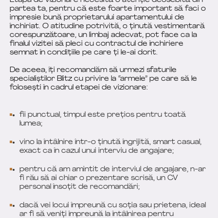
Etapa de vizionare necesită o atenție deosebită din
partea ta, pentru că este foarte important să faci o
impresie bună proprietarului apartamentului de
închiriat. O atitudine potrivită, o ținută vestimentară
corespunzătoare, un limbaj adecvat, pot face ca la
finalul vizitei să pleci cu contractul de închiriere
semnat în condițiile pe care ți le-ai dorit.
De aceea, îți recomandăm să urmezi sfaturile
specialiștilor Blitz cu privire la “armele” pe care să le
folosești în cadrul etapei de vizionare:
fii punctual, timpul este prețios pentru toată
lumea;
vino la întâlnire într-o ținută îngrijită, smart casual,
exact ca în cazul unui interviu de angajare;
pentru că am amintit de interviul de angajare, n-ar
fi rău să ai chiar o prezentare scrisă, un CV
personal însoțit de recomandări;
dacă vei locui împreună cu soția sau prietena, ideal
ar fi să veniți împreună la întâlnirea pentru