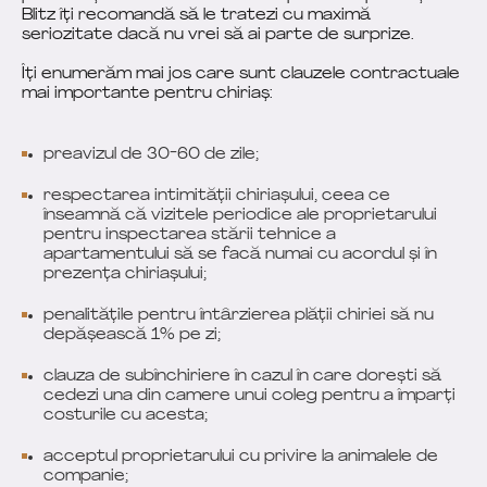
Blitz îți recomandă să le tratezi cu maximă
seriozitate dacă nu vrei să ai parte de surprize.
Îți enumerăm mai jos care sunt clauzele contractuale
mai importante pentru chiriaș:
preavizul de 30-60 de zile;
respectarea intimității chiriașului, ceea ce
înseamnă că vizitele periodice ale proprietarului
pentru inspectarea stării tehnice a
apartamentului să se facă numai cu acordul și în
prezența chiriașului;
penalitățile pentru întârzierea plății chiriei să nu
depășească 1% pe zi;
clauza de subînchiriere în cazul în care dorești să
cedezi una din camere unui coleg pentru a împarți
costurile cu acesta;
acceptul proprietarului cu privire la animalele de
companie;