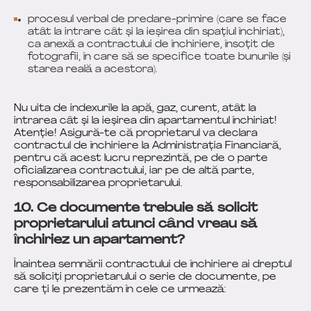
procesul verbal de predare-primire (care se face
atât la intrare cât și la ieșirea din spațiul închiriat),
ca anexă a contractului de închiriere, însoțit de
fotografii, în care să se specifice toate bunurile (și
starea reală a acestora).
Nu uita de indexurile la apă, gaz, curent, atât la
intrarea cât și la ieșirea din apartamentul închiriat!
Atenție! Asigură-te că proprietarul va declara
contractul de închiriere la Administrația Financiară,
pentru că acest lucru reprezintă, pe de o parte
oficializarea contractului, iar pe de altă parte,
responsabilizarea proprietarului.
10. Ce documente trebuie să solicit
proprietarului atunci când vreau să
închiriez un apartament?
Înaintea semnării contractului de închiriere ai dreptul
să soliciți proprietarului o serie de documente, pe
care ți le prezentăm în cele ce urmează: