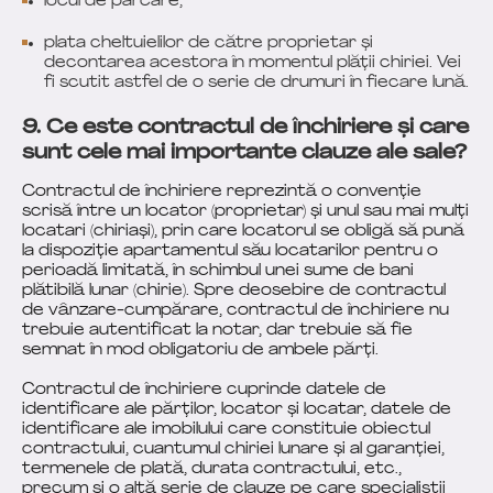
locul de parcare;
plata cheltuielilor de către proprietar și
decontarea acestora în momentul plății chiriei. Vei
fi scutit astfel de o serie de drumuri în fiecare lună.
9. Ce este contractul de închiriere și care
sunt cele mai importante clauze ale sale?
Contractul de închiriere reprezintă o convenție
scrisă între un locator (proprietar) și unul sau mai mulți
locatari (chiriași), prin care locatorul se obligă să pună
la dispoziție apartamentul său locatarilor pentru o
perioadă limitată, în schimbul unei sume de bani
plătibilă lunar (chirie). Spre deosebire de contractul
de vânzare-cumpărare, contractul de închiriere nu
trebuie autentificat la notar, dar trebuie să fie
semnat în mod obligatoriu de ambele părți.
Contractul de închiriere cuprinde datele de
identificare ale părților, locator și locatar, datele de
identificare ale imobilului care constituie obiectul
contractului, cuantumul chiriei lunare și al garanției,
termenele de plată, durata contractului, etc.,
precum și o altă serie de clauze pe care specialiștii