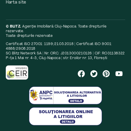
Harta site
© BLITZ.
Agenție Imobiliară Cluj-Napoca. Toate drepturile
rezervate.
Toate drepturile rezervate
Certificat ISO 27001: 1199/21.05.2018 | Certificat ISO 9001:
4888/29.08.2018
SC Blitz Network SA | Nr. ORC: J2013000210126 | CIF: RO31138322
P-ța 1 Mai nr. 4-5, Cluj-Napoca | str. Eroilor nr. 13, Florești