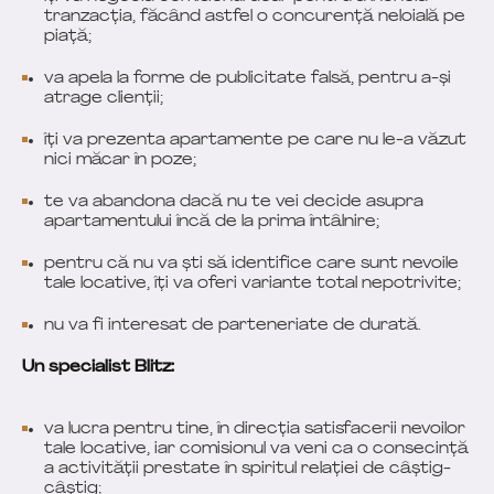
tranzacția, făcând astfel o concurență neloială pe
piață;
va apela la forme de publicitate falsă, pentru a-și
atrage clienții;
îți va prezenta apartamente pe care nu le-a văzut
nici măcar în poze;
te va abandona dacă nu te vei decide asupra
apartamentului încă de la prima întâlnire;
pentru că nu va ști să identifice care sunt nevoile
tale locative, îți va oferi variante total nepotrivite;
nu va fi interesat de parteneriate de durată.
Un specialist Blitz:
va lucra pentru tine, în direcția satisfacerii nevoilor
tale locative, iar comisionul va veni ca o consecință
a activității prestate în spiritul relației de câștig-
câștig;