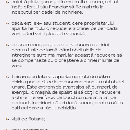
solicită plata garanției în mai multe tranșe, astfel
încât efortul tău financiar să fie mai mic la
începutul perioadei de închiriere;
dacă ești elev sau student, cere proprietarului
apartamentului o reducere a chiriei pe perioada
verii, când vei fi plecat în vacanță;
de asemenea, poți cere o reducere a chiriei
pentru lunile de iarnă, când cheltuielile de
întreținere sunt mai mari, iar această reducere să
se compenseze cu o creștere a chiriei în lunile de
vară;
finisarea și dotarea apartamentului de către
chiriaș poate duce la reducerea cuantumului chiriei
lunare. Este extrem de avantajos să cumperi, de
exemplu, o mașină de spălat și să obții o reducere
a chiriei. Te vei folosi de bunul cumpărat atât pe
perioada închirierii cât și după aceea, pentru că tu
ești cel care a făcut achiziția.
viză de flotant;