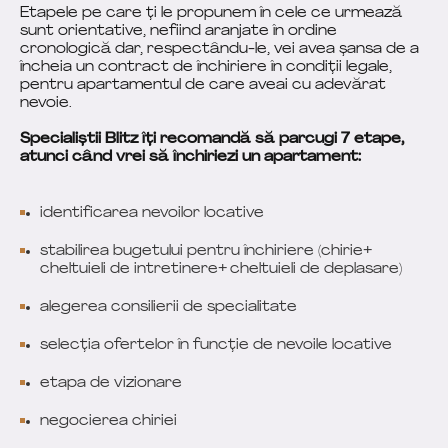
Etapele pe care ți le propunem în cele ce urmează
sunt orientative, nefiind aranjate în ordine
cronologică dar, respectându-le, vei avea șansa de a
încheia un contract de închiriere în condiții legale,
pentru apartamentul de care aveai cu adevărat
nevoie.
Specialiștii Blitz îți recomandă să parcugi 7 etape,
atunci când vrei să închiriezi un apartament:
identificarea nevoilor locative
stabilirea bugetului pentru închiriere (chirie+
cheltuieli de intretinere+ cheltuieli de deplasare)
alegerea consilierii de specialitate
selecția ofertelor în funcție de nevoile locative
etapa de vizionare
negocierea chiriei