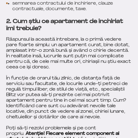
semnarea contractului de închiriere, clauze
contractuale, documente, taxe.
2. Cum știu ce apartament de închiriat
îmi trebuie?
Răspunsul la această întrebare, la o primă vedere
pare foarte simplu: un apartament curat, bine dotat,
amplasat într-o zonă bună și având o chirie decentă.
În realitate însă, lucrurile sunt puțin mai complicate
pentru că, de cele mai multe ori, chiriașii nu știu exact
ceea ce își doresc.
În funcție de orarul tău zilnic, de distanța față de
serviciu sau facultate, de locurile unde-ți petreci de
regulă timpul liber, de stilul de viață, etc., specialiștii
Blitz vor putea să-ți prezinte cel mai potrivit
apartament pentru tine în cel mai scurt timp. Cum?
Identificând care sunt cu adevărat nevoile tale
locative, din punct de vedere al zonei, chiriei lunare,
cheltuielilor și dotărilor de care ai nevoie.
Poți să-ți rezolvi problemele și pe cont
propriu.
Atenție! Fiecare element component al