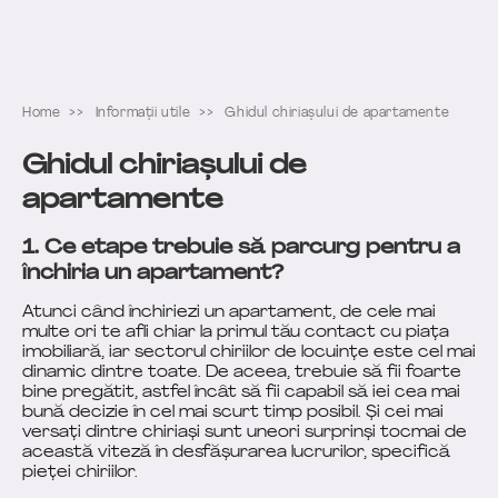
Home
Informații utile
Ghidul chiriașului de apartamente
Ghidul chiriașului de
apartamente
1. Ce etape trebuie să parcurg pentru a
închiria un apartament?
Atunci când închiriezi un apartament, de cele mai
multe ori te afli chiar la primul tău contact cu piața
imobiliară, iar sectorul chiriilor de locuințe este cel mai
dinamic dintre toate. De aceea, trebuie să fii foarte
bine pregătit, astfel încât să fii capabil să iei cea mai
bună decizie în cel mai scurt timp posibil. Și cei mai
versați dintre chiriași sunt uneori surprinși tocmai de
această viteză în desfășurarea lucrurilor, specifică
pieței chiriilor.