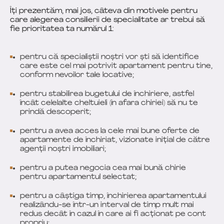
Îți prezentăm, mai jos, câteva din motivele pentru
care alegerea consilierii de specialitate ar trebui să
fie prioritatea ta numărul 1:
pentru că specialiștii noștri vor ști să identifice
care este cel mai potrivit apartament pentru tine,
conform nevoilor tale locative;
pentru stabilirea bugetului de închiriere, astfel
încât celelalte cheltuieli (în afara chiriei) să nu te
prindă descoperit;
pentru a avea acces la cele mai bune oferte de
apartamente de închiriat, vizionate inițial de către
agenții noștri imobiliari;
pentru a putea negocia cea mai bună chirie
pentru apartamentul selectat;
pentru a câștiga timp, închirierea apartamentului
realizându-se într-un interval de timp mult mai
redus decât în cazul în care ai fi acționat pe cont
propriu;