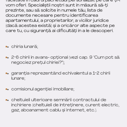
facilitate în cadrul pachetului personalizat pe care ți-l
vom oferi. Specialiștii noștri sunt în măsură să-ți
prezinte, sau să solicite în numele tău, lista de
documente necesare pentru identificarea
apartamentului, a proprietarilor, a viciilor juridice
(dacă acestea există) și a oricăror alte aspecte pe
care tu, cu siguranță ai dificultăți în a le descoperi.
chiria lunară;
2-6 chirii în avans- opțional (vezi cap. 9 "Cum pot să
negociez prețul chiriei?”);
garanția reprezentând echivalentul a 1-2 chirii
lunare;
comisionul agenției imobiliare;
cheltuieli ulterioare semnării contractului de
închiriere (cheltuieli de întreținere, curent electric,
gaz, aboanament cablu și internet, etc.).