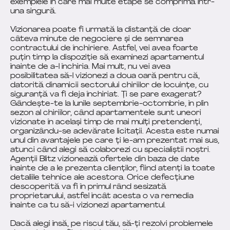
exemplele în care mai multe etape se comprimă într-
una singură.
Vizionarea poate fi urmată la distanță de doar
câteva minute de negociere și de semnarea
contractului de închiriere. Astfel, vei avea foarte
puțin timp la dispoziție să examinezi apartamentul
înainte de a-l închiria. Mai mult, nu vei avea
posibilitatea să-l vizionezi a doua oară pentru că,
datorită dinamicii sectorului chiriilor de locuințe, cu
siguranță va fi deja închiriat. Ți se pare exagerat?
Gândește-te la lunile septembrie-octombrie, în plin
sezon al chiriilor, când apartamentele sunt uneori
vizionate în același timp de mai mulți pretendenți,
organizându-se adevărate licitații. Acesta este numai
unul din avantajele pe care ți le-am prezentat mai sus,
atunci când alegi să colaborezi cu specialiștii noștri.
Agenții Blitz vizionează ofertele din baza de date
înainte de a le prezenta clienților, fiind atenți la toate
detaliile tehnice ale acestora. Orice defecțiune
descoperită va fi în primul rând sesizată
proprietarului, astfel încât acesta o va remedia
înainte ca tu să-i vizionezi apartamentul.
Dacă alegi însă, pe riscul tău, să-ți rezolvi problemele