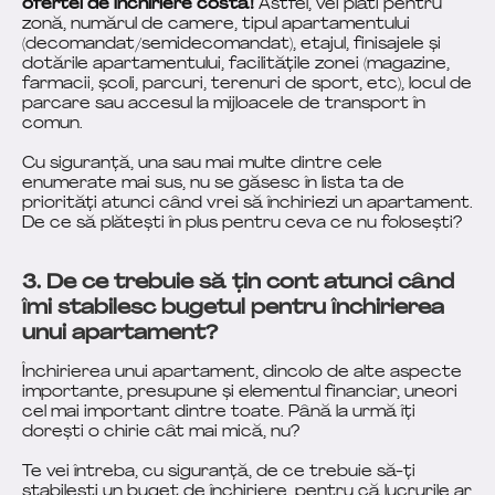
ofertei de închiriere costă!
Astfel, vei plăti pentru
zonă, numărul de camere, tipul apartamentului
(decomandat/semidecomandat), etajul, finisajele și
dotările apartamentului, facilitățile zonei (magazine,
farmacii, școli, parcuri, terenuri de sport, etc), locul de
parcare sau accesul la mijloacele de transport în
comun.
Cu siguranță, una sau mai multe dintre cele
enumerate mai sus, nu se găsesc în lista ta de
priorități atunci când vrei să închiriezi un apartament.
De ce să plătești în plus pentru ceva ce nu folosești?
3. De ce trebuie să țin cont atunci când
îmi stabilesc bugetul pentru închirierea
unui apartament?
Închirierea unui apartament, dincolo de alte aspecte
importante, presupune și elementul financiar, uneori
cel mai important dintre toate. Până la urmă îți
dorești o chirie cât mai mică, nu?
Te vei întreba, cu siguranță, de ce trebuie să-ți
stabilești un buget de închiriere, pentru că lucrurile ar