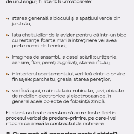
de unul singur, fii atent la următoarele:
starea generală a blocului și a spațiului verde din
jurul său;
lista cheltuielilor de la avizier pentru că într-un bloc
cu restanțe foarte mari la întreținere vei avea
parte numai de tensiuni;
imaginea de ansamblu a casei scării (curățenie,
aerisire, flori, pereți zugrăviți, starea liftului);
în interiorul apartamentului, verifică dintr-o privire
finisajele: parchetul, gresia, starea pereților;
verifică apoi, mai în detaliu: robinete, țevi, obiecte
de mobilier, electronice și electrocasnice, în
general acele obiecte de folosință zilnică.
Fii atent ca toate acestea să se reflecte fidel în
procesul verbal de predare-primire, pe care-l vei
întocmi ca anexă la contractul de închiriere.