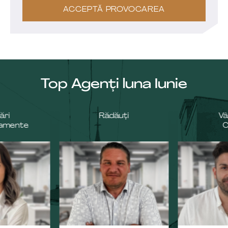
ACCEPTĂ PROVOCAREA
Top Agenți luna Iunie
ări
Rădăuți
Vâ
amente
C