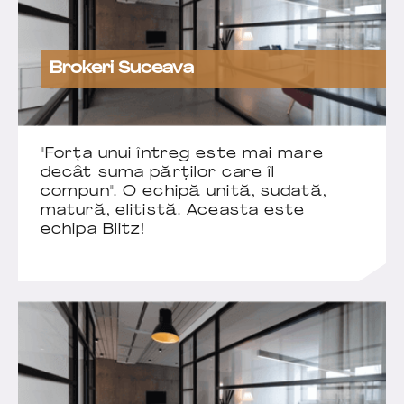
Brokeri Suceava
"Forța unui întreg este mai mare
decât suma părților care îl
compun". O echipă unită, sudată,
matură, elitistă. Aceasta este
echipa Blitz!