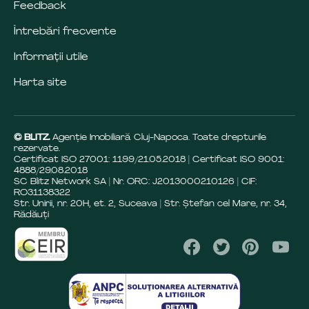
Feedback
Întrebări frecvente
Informații utile
Harta site
© BLITZ.
Agenție Imobiliară Cluj-Napoca. Toate drepturile
rezervate.
Certificat ISO 27001: 1199/21.05.2018 | Certificat ISO 9001:
4888/29.08.2018
SC Blitz Network SA | Nr. ORC: J2013000210126 | CIF:
RO31138322
Str. Unirii, nr. 20H, et. 2, Suceava | Str. Ștefan cel Mare, nr. 34,
Rădăuți