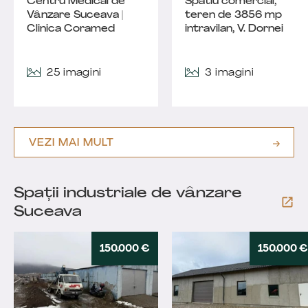
Centru Medical de
Spatiu comercial,
Vânzare Suceava |
teren de 3856 mp
Clinica Coramed
intravilan, V. Dornei
25 imagini
3 imagini
VEZI MAI MULT
Spații industriale de vânzare
Suceava
150.000 €
150.000 €