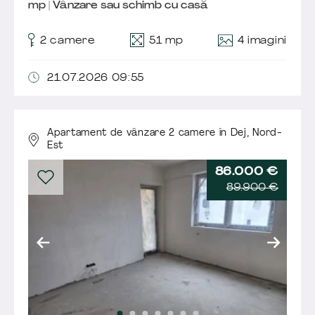
mp | Vânzare sau schimb cu casă
4 imagini
2 camere
51 mp
21.07.2026 09:55
Apartament de vânzare 2 camere în Dej,
Nord-
Est
86.000 €
89.900 €