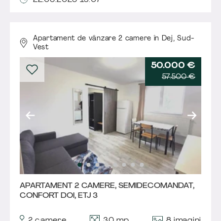
22.06.2026 15:07
Apartament de vânzare 2 camere în Dej,
Sud-
Vest
50.000 €
57.500 €
APARTAMENT 2 CAMERE, SEMIDECOMANDAT,
CONFORT DOI, ETJ 3
8 imagini
2 camere
30 mp