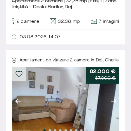
Apartament 2 camere | 32,26 mp | Etaj 1 | Zonă
liniștită – Dealul Florilor, Dej
7 imagini
2 camere
32.38 mp
03.08.2026 14:07
Apartament de vânzare 2 camere în Dej,
Gherla
82.000 €
87.000 €