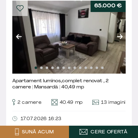
65.000 €
Apartament luminos,complet renovat , 2
camere | Mansardă | 40,49 mp
13 imagini
2 camere
40.49 mp
17.07.2026 16:23
SUNĂ ACUM
CERE OFERTĂ