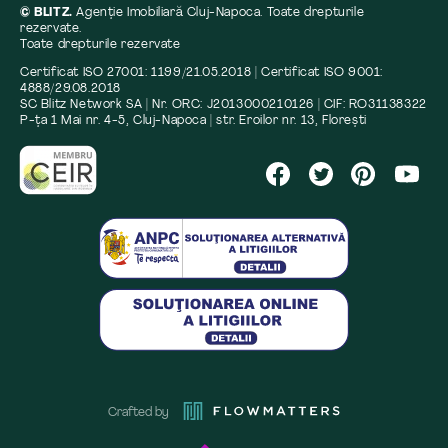
© BLITZ.
Agenție Imobiliară Cluj-Napoca. Toate drepturile
rezervate.
Toate drepturile rezervate
Certificat ISO 27001: 1199/21.05.2018 | Certificat ISO 9001:
4888/29.08.2018
SC Blitz Network SA | Nr. ORC: J2013000210126 | CIF: RO31138322
P-ța 1 Mai nr. 4-5, Cluj-Napoca | str. Eroilor nr. 13, Florești
Crafted by