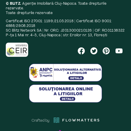
© BLITZ.
Agenție Imobiliară Cluj-Napoca. Toate drepturile
rezervate.
Toate drepturile rezervate
Certificat ISO 27001: 1199/21.05.2018 | Certificat ISO 9001:
4888/29.08.2018
SC Blitz Network SA | Nr. ORC: J2013000210126 | CIF: RO31138322
P-ța 1 Mai nr. 4-5, Cluj-Napoca | str. Eroilor nr. 13, Florești
Crafted by