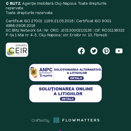
© BLITZ.
Agenție Imobiliară Cluj-Napoca. Toate drepturile
rezervate.
Toate drepturile rezervate
Certificat ISO 27001: 1199/21.05.2018 | Certificat ISO 9001:
4888/29.08.2018
SC Blitz Network SA | Nr. ORC: J2013000210126 | CIF: RO31138322
P-ța 1 Mai nr. 4-5, Cluj-Napoca | str. Eroilor nr. 13, Florești
Crafted by