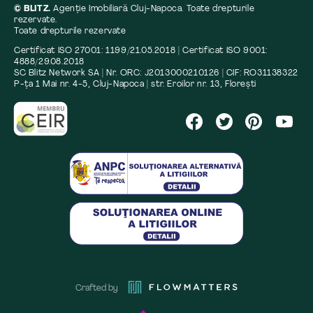
© BLITZ.
Agenție Imobiliară Cluj-Napoca. Toate drepturile
rezervate.
Toate drepturile rezervate
Certificat ISO 27001: 1199/21.05.2018 | Certificat ISO 9001:
4888/29.08.2018
SC Blitz Network SA | Nr. ORC: J2013000210126 | CIF: RO31138322
P-ța 1 Mai nr. 4-5, Cluj-Napoca | str. Eroilor nr. 13, Florești
Crafted by