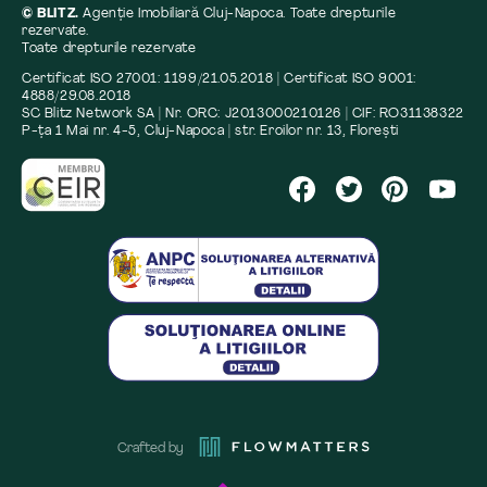
© BLITZ.
Agenție Imobiliară Cluj-Napoca. Toate drepturile
rezervate.
Toate drepturile rezervate
Certificat ISO 27001: 1199/21.05.2018 | Certificat ISO 9001:
4888/29.08.2018
SC Blitz Network SA | Nr. ORC: J2013000210126 | CIF: RO31138322
P-ța 1 Mai nr. 4-5, Cluj-Napoca | str. Eroilor nr. 13, Florești
Crafted by