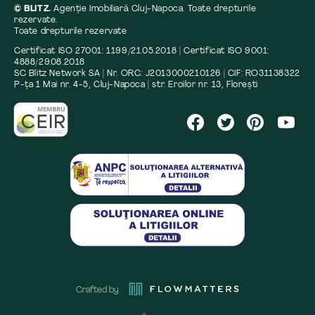
© BLITZ.
Agenție Imobiliară Cluj-Napoca. Toate drepturile
rezervate.
Toate drepturile rezervate
Certificat ISO 27001: 1199/21.05.2018 | Certificat ISO 9001:
4888/29.08.2018
SC Blitz Network SA | Nr. ORC: J2013000210126 | CIF: RO31138322
P-ța 1 Mai nr. 4-5, Cluj-Napoca | str. Eroilor nr. 13, Florești
Crafted by