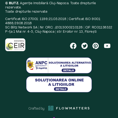
© BLITZ.
Agenție Imobiliară Cluj-Napoca. Toate drepturile
rezervate.
Toate drepturile rezervate
Certificat ISO 27001: 1199/21.05.2018 | Certificat ISO 9001:
4888/29.08.2018
SC Blitz Network SA | Nr. ORC: J2013000210126 | CIF: RO31138322
P-ța 1 Mai nr. 4-5, Cluj-Napoca | str. Eroilor nr. 13, Florești
Crafted by