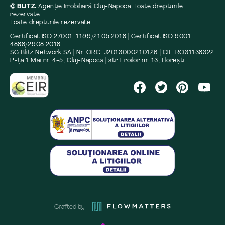
© BLITZ.
Agenție Imobiliară Cluj-Napoca. Toate drepturile
rezervate.
Toate drepturile rezervate
Certificat ISO 27001: 1199/21.05.2018 | Certificat ISO 9001:
4888/29.08.2018
SC Blitz Network SA | Nr. ORC: J2013000210126 | CIF: RO31138322
P-ța 1 Mai nr. 4-5, Cluj-Napoca | str. Eroilor nr. 13, Florești
Crafted by