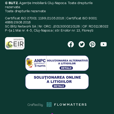
© BLITZ.
Agenție Imobiliară Cluj-Napoca. Toate drepturile
rezervate.
Toate drepturile rezervate
Certificat ISO 27001: 1199/21.05.2018 | Certificat ISO 9001:
4888/29.08.2018
SC Blitz Network SA | Nr. ORC: J2013000210126 | CIF: RO31138322
P-ța 1 Mai nr. 4-5, Cluj-Napoca | str. Eroilor nr. 13, Florești
Crafted by