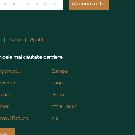
Abonează-te
e
Case
Spații
 cele mai căutate cartiere
igorescu
Europa
nastur
Faget
rasti
Gruia
rilor
Intre Lacuri
mbul Rotund
Iris
ELE