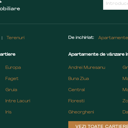
R
obiliare
De închiriat:
Terenuri
Apartament
artiere
Apartamente de vânzare în
Europa
Andrei Muresanu
Gr
Faget
Buna Ziua
Ma
Gruia
Central
Ma
Intre Lacuri
Floresti
Zo
Iris
Gheorgheni
Da
VEZI TOATE CARTIER