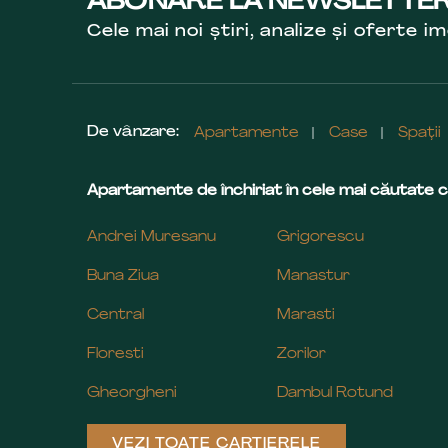
ABONARE LA NEWSLETTE
Cele mai noi știri, analize și oferte im
De vânzare:
Apartamente
Case
Spații
Apartamente de închiriat în cele mai căutate c
Andrei Muresanu
Grigorescu
Buna Ziua
Manastur
Central
Marasti
Floresti
Zorilor
Gheorgheni
Dambul Rotund
VEZI TOATE CARTIERELE