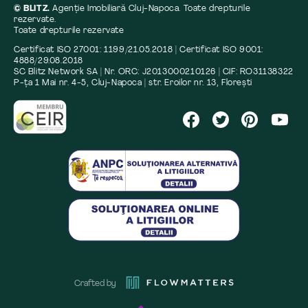
© BLITZ.
Agenție Imobiliară Cluj-Napoca. Toate drepturile
rezervate.
Toate drepturile rezervate
Certificat ISO 27001: 1199/21.05.2018 | Certificat ISO 9001:
4888/29.08.2018
SC Blitz Network SA | Nr. ORC: J2013000210126 | CIF: RO31138322
P-ța 1 Mai nr. 4-5, Cluj-Napoca | str. Eroilor nr. 13, Florești
Crafted by