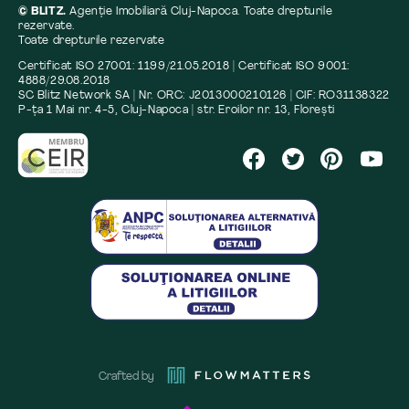
© BLITZ.
Agenție Imobiliară Cluj-Napoca. Toate drepturile
rezervate.
Toate drepturile rezervate
Certificat ISO 27001: 1199/21.05.2018 | Certificat ISO 9001:
4888/29.08.2018
SC Blitz Network SA | Nr. ORC: J2013000210126 | CIF: RO31138322
P-ța 1 Mai nr. 4-5, Cluj-Napoca | str. Eroilor nr. 13, Florești
Crafted by