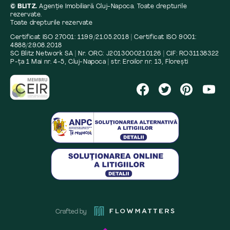
© BLITZ.
Agenție Imobiliară Cluj-Napoca. Toate drepturile
rezervate.
Toate drepturile rezervate
Certificat ISO 27001: 1199/21.05.2018 | Certificat ISO 9001:
4888/29.08.2018
SC Blitz Network SA | Nr. ORC: J2013000210126 | CIF: RO31138322
P-ța 1 Mai nr. 4-5, Cluj-Napoca | str. Eroilor nr. 13, Florești
Crafted by