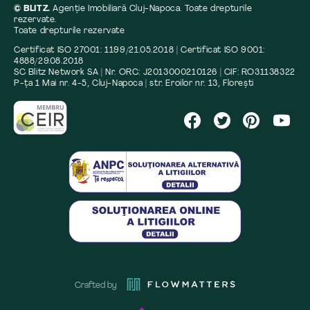
© BLITZ.
Agenție Imobiliară Cluj-Napoca. Toate drepturile
rezervate.
Toate drepturile rezervate
Certificat ISO 27001: 1199/21.05.2018 | Certificat ISO 9001:
4888/29.08.2018
SC Blitz Network SA | Nr. ORC: J2013000210126 | CIF: RO31138322
P-ța 1 Mai nr. 4-5, Cluj-Napoca | str. Eroilor nr. 13, Florești
Crafted by