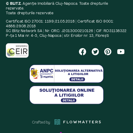
© BLITZ.
Agenție Imobiliară Cluj-Napoca. Toate drepturile
rezervate.
Toate drepturile rezervate
Certificat ISO 27001: 1199/21.05.2018 | Certificat ISO 9001:
4888/29.08.2018
SC Blitz Network SA | Nr. ORC: J2013000210126 | CIF: RO31138322
P-ța 1 Mai nr. 4-5, Cluj-Napoca | str. Eroilor nr. 13, Florești
Crafted by