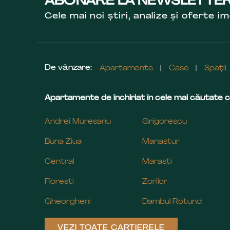
ABONARE LA NEWSLETTE
Cele mai noi știri, analize și oferte im
De vânzare:
Apartamente
Case
Spații
Apartamente de închiriat în cele mai căutate c
Andrei Muresanu
Grigorescu
Buna Ziua
Manastur
Central
Marasti
Floresti
Zorilor
Gheorgheni
Dambul Rotund
VEZI TOATE CARTIERELE