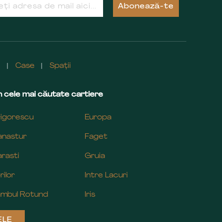
Abonează-te
e
Case
Spații
 cele mai căutate cartiere
igorescu
Europa
nastur
Faget
rasti
Gruia
rilor
Intre Lacuri
mbul Rotund
Iris
ELE