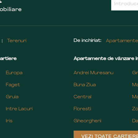
R
obiliare
De închiriat:
Terenuri
Apartament
artiere
Apartamente de vânzare în
Europa
Andrei Muresanu
Gr
Faget
Buna Ziua
Ma
Gruia
Central
Ma
Intre Lacuri
Floresti
Zo
Iris
Gheorgheni
Da
VEZI TOATE CARTIER