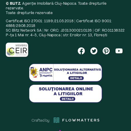
© BLITZ.
Agenție Imobiliară Cluj-Napoca. Toate drepturile
rezervate.
Toate drepturile rezervate
Certificat ISO 27001: 1199/21.05.2018 | Certificat ISO 9001:
4888/29.08.2018
SC Blitz Network SA | Nr. ORC: J2013000210126 | CIF: RO31138322
P-ța 1 Mai nr. 4-5, Cluj-Napoca | str. Eroilor nr. 13, Florești
Crafted by