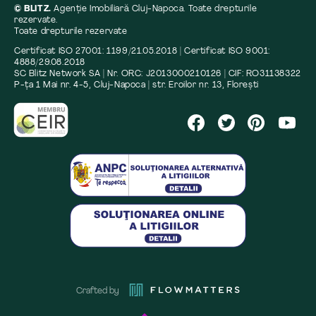
© BLITZ.
Agenție Imobiliară Cluj-Napoca. Toate drepturile
rezervate.
Toate drepturile rezervate
Certificat ISO 27001: 1199/21.05.2018 | Certificat ISO 9001:
4888/29.08.2018
SC Blitz Network SA | Nr. ORC: J2013000210126 | CIF: RO31138322
P-ța 1 Mai nr. 4-5, Cluj-Napoca | str. Eroilor nr. 13, Florești
Crafted by