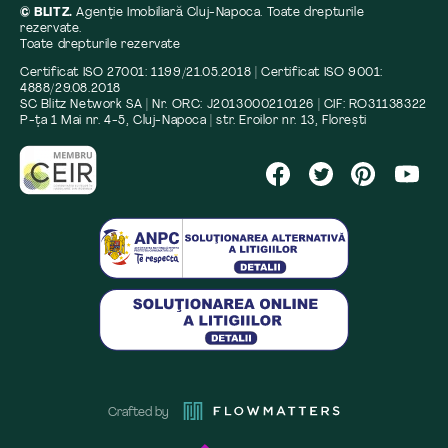
© BLITZ.
Agenție Imobiliară Cluj-Napoca. Toate drepturile
rezervate.
Toate drepturile rezervate
Certificat ISO 27001: 1199/21.05.2018 | Certificat ISO 9001:
4888/29.08.2018
SC Blitz Network SA | Nr. ORC: J2013000210126 | CIF: RO31138322
P-ța 1 Mai nr. 4-5, Cluj-Napoca | str. Eroilor nr. 13, Florești
Crafted by