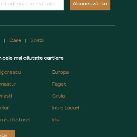
Abonează-te
e
Case
Spații
 cele mai căutate cartiere
igorescu
Europa
nastur
Faget
rasti
Gruia
rilor
Intre Lacuri
mbul Rotund
Iris
ELE