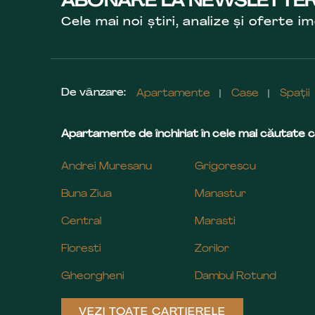
ABONARE LA NEWSLETTE
Cele mai noi știri, analize și oferte im
De vânzare:
Apartamente
Case
Spații
Apartamente de închiriat în cele mai căutate c
Andrei Muresanu
Grigorescu
Buna Ziua
Manastur
Central
Marasti
Floresti
Zorilor
Gheorgheni
Dambul Rotund
VEZI TOATE CARTIERELE