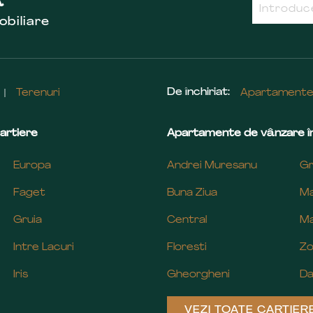
R
obiliare
De închiriat:
Terenuri
Apartament
artiere
Apartamente de vânzare în
Europa
Andrei Muresanu
Gr
Faget
Buna Ziua
Ma
Gruia
Central
Ma
Intre Lacuri
Floresti
Zo
Iris
Gheorgheni
Da
VEZI TOATE CARTIER