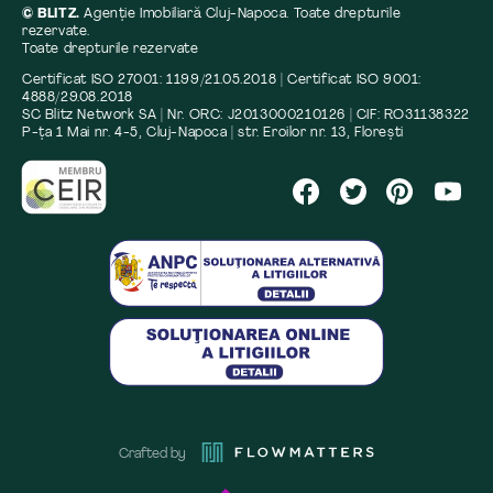
© BLITZ.
Agenție Imobiliară Cluj-Napoca. Toate drepturile
rezervate.
Toate drepturile rezervate
Certificat ISO 27001: 1199/21.05.2018 | Certificat ISO 9001:
4888/29.08.2018
SC Blitz Network SA | Nr. ORC: J2013000210126 | CIF: RO31138322
P-ța 1 Mai nr. 4-5, Cluj-Napoca | str. Eroilor nr. 13, Florești
Crafted by