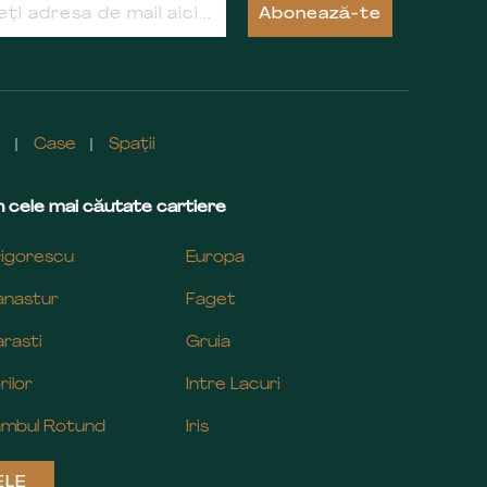
Abonează-te
e
Case
Spații
 cele mai căutate cartiere
igorescu
Europa
nastur
Faget
rasti
Gruia
rilor
Intre Lacuri
mbul Rotund
Iris
ELE