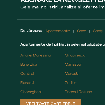
ABONARE LA NEWSLETTE
Cele mai noi știri, analize și oferte im
De vânzare:
Apartamente
Case
Spații
Apartamente de închiriat în cele mai căutate c
Andrei Muresanu
Grigorescu
Buna Ziua
Manastur
Central
Marasti
Floresti
Zorilor
Gheorgheni
Dambul Rotund
VEZI TOATE CARTIERELE