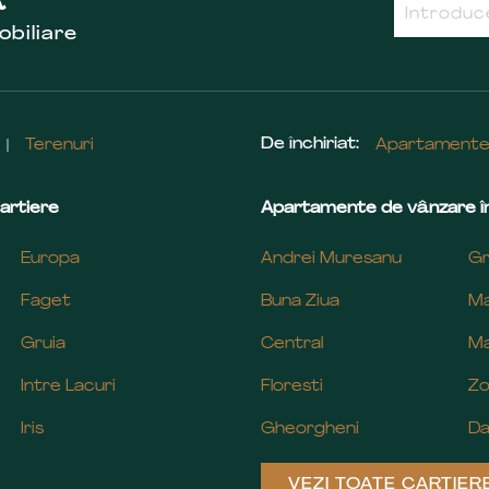
R
obiliare
De închiriat:
Terenuri
Apartament
artiere
Apartamente de vânzare în
Europa
Andrei Muresanu
Gr
Faget
Buna Ziua
Ma
Gruia
Central
Ma
Intre Lacuri
Floresti
Zo
Iris
Gheorgheni
Da
VEZI TOATE CARTIER