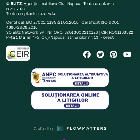
© BLITZ.
Agenție Imobiliară Cluj-Napoca. Toate drepturile
rezervate.
Toate drepturile rezervate
Certificat ISO 27001: 1199/21.05.2018 | Certificat ISO 9001:
4888/29.08.2018
SC Blitz Network SA | Nr. ORC: J2013000210126 | CIF: RO31138322
P-ța 1 Mai nr. 4-5, Cluj-Napoca | str. Eroilor nr. 13, Florești
Crafted by