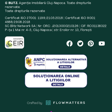
© BLITZ.
Agenție Imobiliară Cluj-Napoca. Toate drepturile
rezervate.
Toate drepturile rezervate
Certificat ISO 27001: 1199/21.05.2018 | Certificat ISO 9001:
4888/29.08.2018
SC Blitz Network SA | Nr. ORC: J2013000210126 | CIF: RO31138322
P-ța 1 Mai nr. 4-5, Cluj-Napoca | str. Eroilor nr. 13, Florești
Crafted by