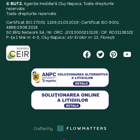
© BLITZ.
Agenție Imobiliară Cluj-Napoca. Toate drepturile
rezervate.
Toate drepturile rezervate
Certificat ISO 27001: 1199/21.05.2018 | Certificat ISO 9001:
4888/29.08.2018
SC Blitz Network SA | Nr. ORC: J2013000210126 | CIF: RO31138322
P-ța 1 Mai nr. 4-5, Cluj-Napoca | str. Eroilor nr. 13, Florești
Crafted by