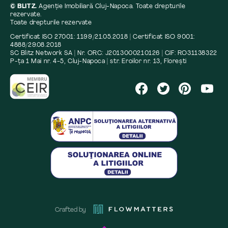
© BLITZ.
Agenție Imobiliară Cluj-Napoca. Toate drepturile
rezervate.
Toate drepturile rezervate
Certificat ISO 27001: 1199/21.05.2018 | Certificat ISO 9001:
4888/29.08.2018
SC Blitz Network SA | Nr. ORC: J2013000210126 | CIF: RO31138322
P-ța 1 Mai nr. 4-5, Cluj-Napoca | str. Eroilor nr. 13, Florești
Crafted by