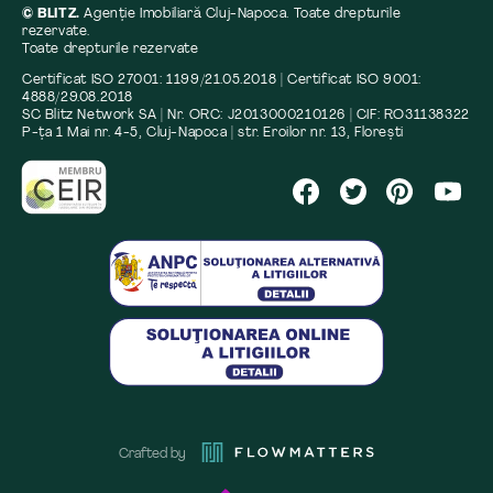
© BLITZ.
Agenție Imobiliară Cluj-Napoca. Toate drepturile
rezervate.
Toate drepturile rezervate
Certificat ISO 27001: 1199/21.05.2018 | Certificat ISO 9001:
4888/29.08.2018
SC Blitz Network SA | Nr. ORC: J2013000210126 | CIF: RO31138322
P-ța 1 Mai nr. 4-5, Cluj-Napoca | str. Eroilor nr. 13, Florești
Crafted by