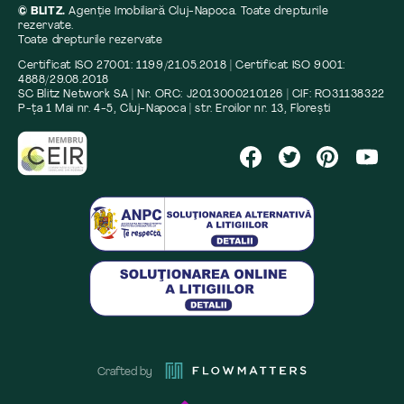
© BLITZ.
Agenție Imobiliară Cluj-Napoca. Toate drepturile
rezervate.
Toate drepturile rezervate
Certificat ISO 27001: 1199/21.05.2018 | Certificat ISO 9001:
4888/29.08.2018
SC Blitz Network SA | Nr. ORC: J2013000210126 | CIF: RO31138322
P-ța 1 Mai nr. 4-5, Cluj-Napoca | str. Eroilor nr. 13, Florești
Crafted by