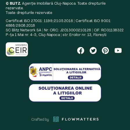
© BLITZ.
Agenție Imobiliară Cluj-Napoca. Toate drepturile
rezervate.
Toate drepturile rezervate
Certificat ISO 27001: 1199/21.05.2018 | Certificat ISO 9001:
4888/29.08.2018
SC Blitz Network SA | Nr. ORC: J2013000210126 | CIF: RO31138322
P-ța 1 Mai nr. 4-5, Cluj-Napoca | str. Eroilor nr. 13, Florești
Crafted by