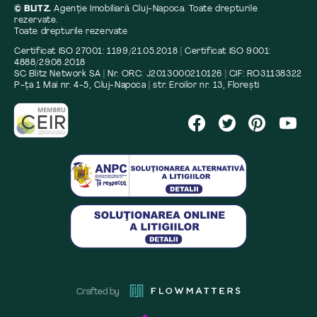
© BLITZ.
Agenție Imobiliară Cluj-Napoca. Toate drepturile
rezervate.
Toate drepturile rezervate
Certificat ISO 27001: 1199/21.05.2018 | Certificat ISO 9001:
4888/29.08.2018
SC Blitz Network SA | Nr. ORC: J2013000210126 | CIF: RO31138322
P-ța 1 Mai nr. 4-5, Cluj-Napoca | str. Eroilor nr. 13, Florești
Crafted by