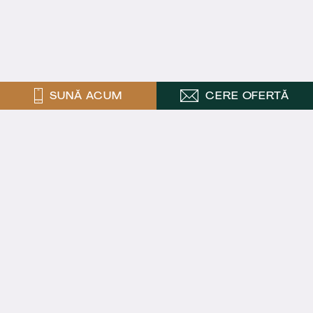
SUNĂ ACUM
CERE OFERTĂ
ABONARE LA NEWSLETTER
Cele mai noi știri, analize și oferte
imobiliare
ABONEAZĂ-TE