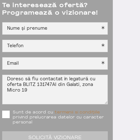
Te interesează ofertă?
Programează o vizionare!
Sunt de acord cu
termenii si condițiile
privind prelucrarea datelor cu caracter
personal
SOLICITĂ VIZIONARE