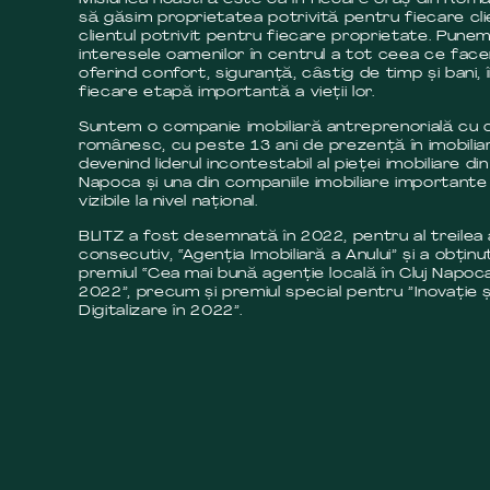
să găsim proprietatea potrivită pentru fiecare cli
clientul potrivit pentru fiecare proprietate. Pune
interesele oamenilor în centrul a tot ceea ce fac
oferind confort, siguranță, câstig de timp și bani, 
fiecare etapă importantă a vieții lor.
Suntem o companie imobiliară antreprenorială cu c
românesc, cu peste 13 ani de prezență în imobilia
devenind liderul incontestabil al pieței imobiliare din
Napoca și una din companiile imobiliare importante 
vizibile la nivel național.
BLITZ a fost desemnată în 2022, pentru al treilea
consecutiv, “Agenția Imobiliară a Anului” și a obținut
premiul “Cea mai bună agenție locală în Cluj Napoca
2022”, precum și premiul special pentru ”Inovație ș
Digitalizare în 2022”.