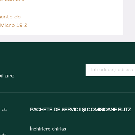
ente de
t Micro 19 2
iliare
s de
PACHETE DE SERVICII ȘI COMISIOANE BLITZ
Închiriere chiriaș
nia,