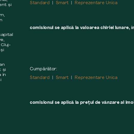
Standard
Smart
Reprezentare Unica
ent și
m
em,
în
comisionul se aplică la valoarea chiriei lunare, î
apital
re,
 Cluj-
și
 an
Cumpărător:
 și
 în
Standard
Smart
Reprezentare Unica
i
comisionul se aplică la preţul de vânzare al imobi