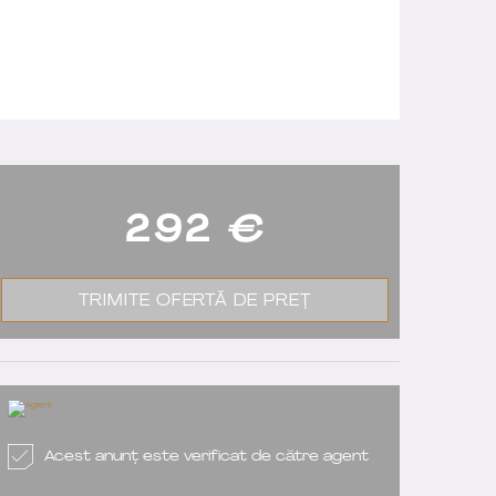
292
€
TRIMITE OFERTĂ DE PREȚ
Acest anunț este verificat de către agent