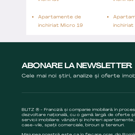
Apartamente de
Apartam
închiriat Micro 19
închiria
ABONARE LA NEWSLETTER
Cele mai noi știri, analize și oferte imob
BLITZ ® - Franciză și companie imobiliară în proce
dezvoltare națională, cu o gamă largă de oferte și
servicii imobiliare: vânzări și închirieri apartamente,
case-vile, spații comerciale, birouri și terenuri.
Misiunea noastră este ca în fiecare oraș din Româ