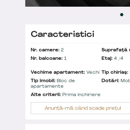
Caracteristici
Nr. camere:
2
Suprafață u
Nr. balcoane:
1
Etaj:
4 /4
Vechime apartament:
Vechi
Tip chiriaș:
Tip imobil:
Bloc de
Dotări:
Mobi
apartamente
Alte criterii:
Prima închiriere
Anunță-mă când scade prețul