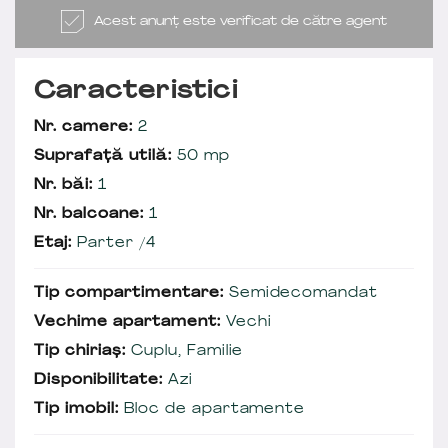
Acest anunț este verificat de către agent
Caracteristici
Nr. camere:
2
Suprafață utilă:
50 mp
Nr. băi:
1
Nr. balcoane:
1
Etaj:
Parter /4
Tip compartimentare:
Semidecomandat
Vechime apartament:
Vechi
Tip chiriaș:
Cuplu, Familie
Disponibilitate:
Azi
Tip imobil:
Bloc de apartamente