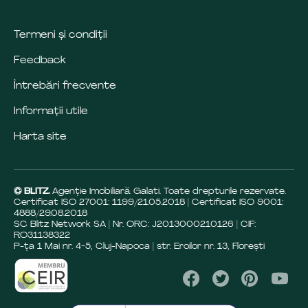
Termeni și condiții
Feedback
Întrebări frecvente
Informații utile
Harta site
© BLITZ.
Agenție Imobiliară Galati. Toate drepturile rezervate.
Certificat ISO 27001: 1199/21.05.2018 | Certificat ISO 9001:
4888/29.08.2018
SC Blitz Network SA | Nr. ORC: J2013000210126 | CIF:
RO31138322
P-ța 1 Mai nr. 4-5, Cluj-Napoca | str. Eroilor nr. 13, Florești