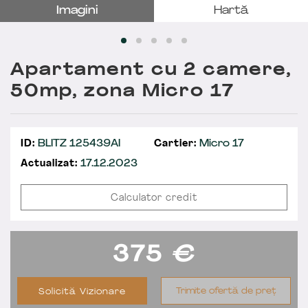
Imagini
Hartă
Apartament cu 2 camere,
50mp, zona Micro 17
ID:
BLITZ 125439AI
Cartier:
Micro 17
Actualizat:
17.12.2023
Calculator credit
375
€
Trimite ofertă de preț
Solicită Vizionare