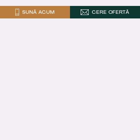
SUNĂ ACUM
CERE OFERTĂ
ABONEAZĂ-TE
Cumpărător:
Vânzare: