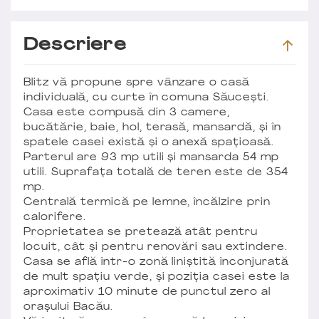
Descriere
Blitz vă propune spre vânzare o casă
individuală, cu curte în comuna Săucești.
Casa este compusă din 3 camere,
bucătărie, baie, hol, terasă, mansardă, și în
spatele casei există și o anexă spațioasă.
Parterul are 93 mp utili și mansarda 54 mp
utili. Suprafața totală de teren este de 354
mp.
Centrală termică pe lemne, încălzire prin
calorifere.
Proprietatea se pretează atât pentru
locuit, cât și pentru renovări sau extindere.
Casa se află într-o zonă liniștită înconjurată
de mult spațiu verde, și poziția casei este la
aproximativ 10 minute de punctul zero al
orașului Bacău.