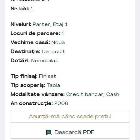
Nr. bucătării:
1
Nr. băi:
1
Niveluri:
Parter, Etaj 1
Locuri de parcare:
1
Vechime casă:
Nouă
Destinație:
De locuit
Dotări:
Nemobilat
Tip finisaj:
Finisat
Tip acoperiș:
Tabla
Modalitate vânzare:
Credit bancar, Cash
An construcție:
2006
Anunță-mă când scade prețul
Descarcă PDF