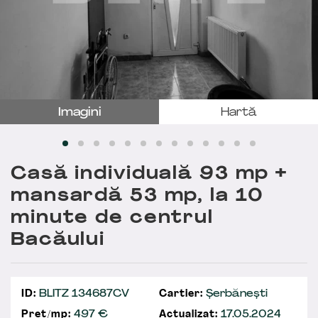
Imagini
Hartă
Casă individuală 93 mp +
mansardă 53 mp, la 10
minute de centrul
Bacăului
ID:
BLITZ 134687CV
Cartier:
Șerbănești
Preț/mp:
497 €
Actualizat:
17.05.2024