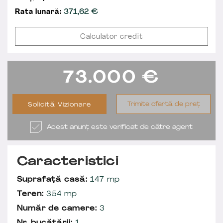
Rata lunară:
371,62
€
Calculator credit
73.000
€
Trimite ofertă de preț
Solicită Vizionare
Acest anunț este verificat de către agent
Caracteristici
Suprafață casă:
147 mp
Teren:
354 mp
Număr de camere:
3