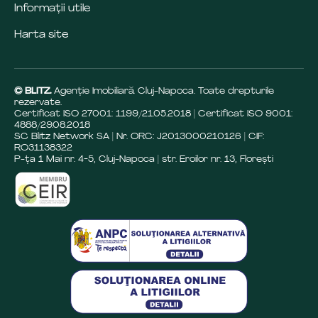
Informații utile
Harta site
© BLITZ.
Agenție Imobiliară Cluj-Napoca. Toate drepturile
rezervate.
Certificat ISO 27001: 1199/21.05.2018 | Certificat ISO 9001:
4888/29.08.2018
SC Blitz Network SA | Nr. ORC: J2013000210126 | CIF:
RO31138322
P-ța 1 Mai nr. 4-5, Cluj-Napoca | str. Eroilor nr. 13, Florești