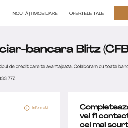
NOUTĂȚI IMOBILIARE
OFERTELE TALE
ciar-bancara Blitz (CFB
e tipul de credit care te avantajeaza. Colaboram cu toate ban
333 777.
Completeaza 
Informatii
vei fi contac
cel mai scurt