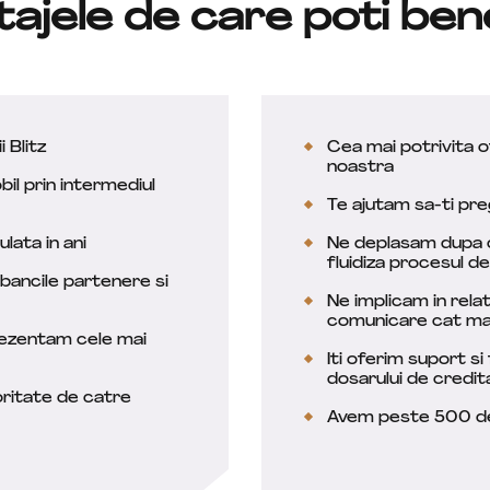
ajele de care poti ben
i Blitz
Cea mai potrivita o
noastra
bil prin intermediul
Te ajutam sa-ti pr
lata in ani
Ne deplasam dupa ca
fluidiza procesul d
bancile partenere si
Ne implicam in rela
comunicare cat ma
 prezentam cele mai
Iti oferim suport si
dosarului de credit
ioritate de catre
Avem peste 500 de