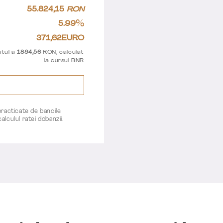
55.824,15
RON
%
5.99
371,62
EURO
ntul a
1894,56
RON, calculat
la cursul BNR
practicate de bancile
lculul ratei dobanzii.