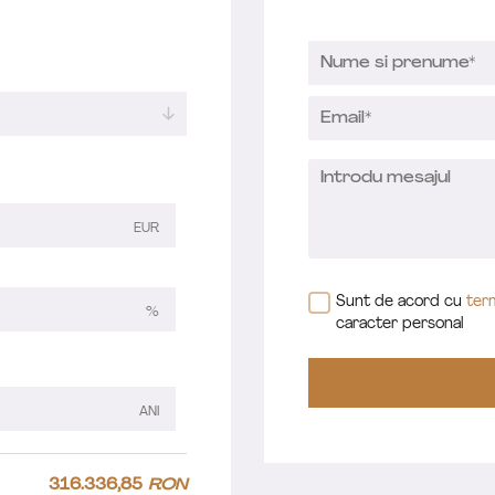
EUR
Sunt de acord cu
term
%
caracter personal
ANI
316.336,85
RON