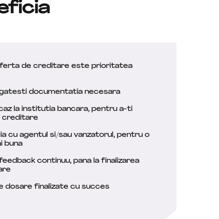
eficia
ferta de creditare este prioritatea
egatesti documentatia necesara
z la institutia bancara, pentru a-ti
e creditare
tia cu agentul si/sau vanzatorul, pentru o
i buna
 feedback continuu, pana la finalizarea
are
 dosare finalizate cu succes