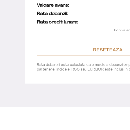
Valoare avans:
Rata dobanzii:
Rata credit lunara:
Echivale
Rata dobanzii este calculata ca o medie a dobanzilor 
partenere. Indicele IRCC sau EURIBOR este inclus in ca