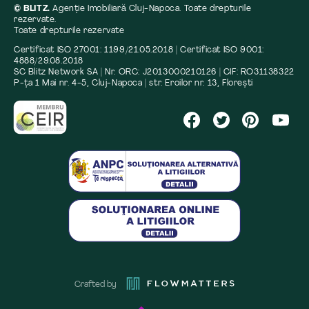
© BLITZ.
Agenție Imobiliară Cluj-Napoca. Toate drepturile
rezervate.
Toate drepturile rezervate
Certificat ISO 27001: 1199/21.05.2018 | Certificat ISO 9001:
4888/29.08.2018
SC Blitz Network SA | Nr. ORC: J2013000210126 | CIF: RO31138322
P-ța 1 Mai nr. 4-5, Cluj-Napoca | str. Eroilor nr. 13, Florești
Crafted by