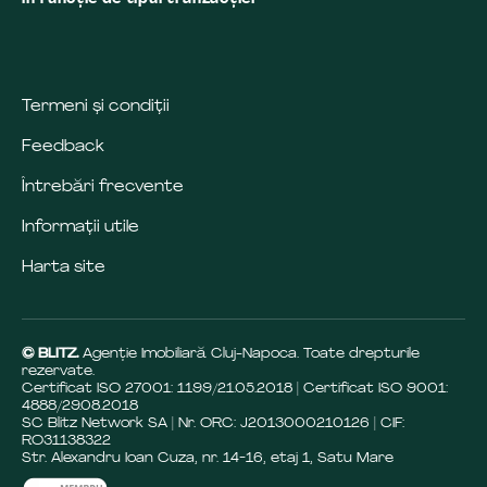
Termeni și condiții
Feedback
Întrebări frecvente
Informații utile
Harta site
© BLITZ.
Agenție Imobiliară Cluj-Napoca. Toate drepturile
rezervate.
Certificat ISO 27001: 1199/21.05.2018 | Certificat ISO 9001:
4888/29.08.2018
SC Blitz Network SA | Nr. ORC: J2013000210126 | CIF:
RO31138322
Str. Alexandru Ioan Cuza, nr. 14-16, etaj 1, Satu Mare