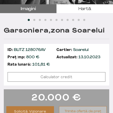
Imagini
Hartă
Garsoniera,zona Soarelui
ID:
BLITZ 128076AV
Cartier:
Soarelui
Preț/mp:
800 €
Actualizat:
13.10.2023
Rata lunară:
101,81
€
Calculator credit
20.000
€
Trimite ofertă de preț
Solicită Vizionare