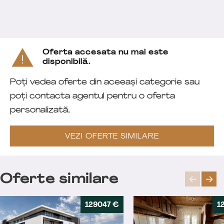
Oferta accesata nu mai este
disponibilă.
Poți vedea oferte din aceeași categorie sau
poți contacta agentul pentru o oferta
personalizată.
VEZI OFERTE SIMILARE
Oferte similare
129047 €
1