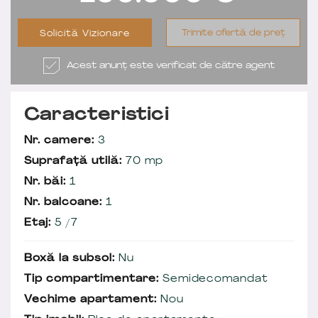
Trimite ofertă de preț
Solicită Vizionare
Acest anunț este verificat de către agent
Caracteristici
Nr. camere:
3
Suprafață utilă:
70 mp
Nr. băi:
1
Nr. balcoane:
1
Etaj:
5 /7
Boxă la subsol:
Nu
Tip compartimentare:
Semidecomandat
Vechime apartament:
Nou