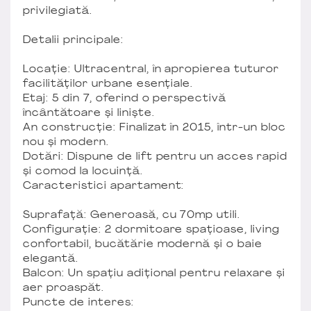
privilegiată.
Detalii principale:
Locație: Ultracentral, în apropierea tuturor
facilităților urbane esențiale.
Etaj: 5 din 7, oferind o perspectivă
încântătoare și liniște.
An construcție: Finalizat în 2015, într-un bloc
nou și modern.
Dotări: Dispune de lift pentru un acces rapid
și comod la locuință.
Caracteristici apartament:
Suprafață: Generoasă, cu 70mp utili.
Configurație: 2 dormitoare spațioase, living
confortabil, bucătărie modernă și o baie
elegantă.
Balcon: Un spațiu adițional pentru relaxare și
aer proaspăt.
Puncte de interes: