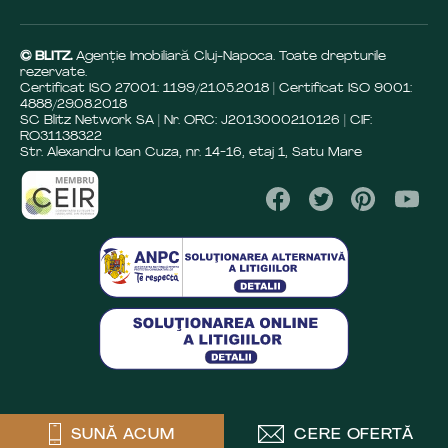
© BLITZ.
Agenție Imobiliară Cluj-Napoca. Toate drepturile
rezervate.
Certificat ISO 27001: 1199/21.05.2018 | Certificat ISO 9001:
4888/29.08.2018
SC Blitz Network SA | Nr. ORC: J2013000210126 | CIF:
RO31138322
Str. Alexandru Ioan Cuza, nr. 14-16, etaj 1, Satu Mare
SUNĂ ACUM
CERE OFERTĂ