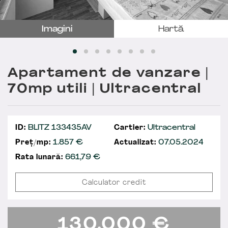
Imagini
Hartă
Apartament de vanzare |
70mp utili | Ultracentral
ID:
BLITZ 133435AV
Cartier:
Ultracentral
Preț/mp:
1.857 €
Actualizat:
07.05.2024
Rata lunară:
661,79
€
Calculator credit
130.000
€