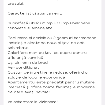
orasului.
Caracteristici apartament:
Suprafață utilă: 68 mp + 10 mp 2balcoane
renovate si amenajate
Beci mare și aerisit cu 2 geamuri termopane
Instalație electrică nouă și țevi de apă
schimbate
Calorifere mari cu țevi de cupru pentru
eficiență termică
Uși din lemn de brad
Aer condiționat
Costuri de întreținere reduse, oferind o
soluție de locuire economică
Apartamentul este pregătit pentru mutare
imediată și oferă toate facilitățile moderne
de care aveți nevoie!
Va asteptam la vizionare!