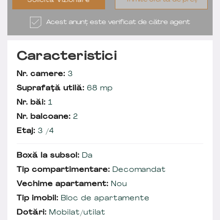
Solicită Vizionare
Acest anunț este verificat de către agent
Caracteristici
Nr. camere:
3
Suprafață utilă:
68 mp
Nr. băi:
1
Nr. balcoane:
2
Etaj:
3 /4
Boxă la subsol:
Da
Tip compartimentare:
Decomandat
Vechime apartament:
Nou
Tip imobil:
Bloc de apartamente
Dotări:
Mobilat/utilat