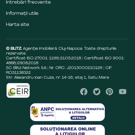
Întrebări frecvente
Informații utile
Harta site
© BLITZ.
Agenție Imobiliară Cluj-Napoca. Toate drepturile
rezervate.
Certificat ISO 27001: 1199/21.05.2018 | Certificat ISO 9001:
4888/29.08.2018
SC Blitz Network SA | Nr. ORC: J2013000210126 | CIF:
RO31138322
Str. Alexandru Ioan Cuza, nr. 14-16, etaj 1, Satu Mare