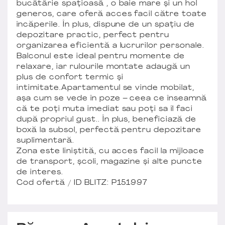
bucătărie spațioasă , o baie mare și un hol
generos, care oferă acces facil către toate
încăperile. În plus, dispune de un spațiu de
depozitare practic, perfect pentru
organizarea eficientă a lucrurilor personale.
Balconul este ideal pentru momente de
relaxare, iar rulourile montate adaugă un
plus de confort termic și
intimitate.Apartamentul se vinde mobilat,
așa cum se vede în poze – ceea ce înseamnă
că te poți muta imediat sau poți sa îl faci
după propriul gust.. În plus, beneficiază de
boxă la subsol, perfectă pentru depozitare
suplimentară.
Zona este liniștită, cu acces facil la mijloace
de transport, școli, magazine și alte puncte
de interes.
Cod ofertă / ID BLITZ: P151997