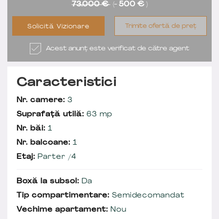
73.000 €
(-
500 €
)
Trimite ofertă de preț
Solicită Vizionare
Acest anunț este verificat de către agent
Caracteristici
Nr. camere:
3
Suprafață utilă:
63 mp
Nr. băi:
1
Nr. balcoane:
1
Etaj:
Parter /4
Boxă la subsol:
Da
Tip compartimentare:
Semidecomandat
Vechime apartament:
Nou