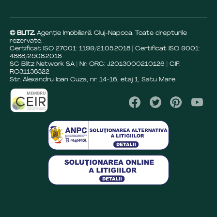
© BLITZ.
Agenție Imobiliară Cluj-Napoca. Toate drepturile
rezervate.
Certificat ISO 27001: 1199/21.05.2018 | Certificat ISO 9001:
4888/29.08.2018
SC Blitz Network SA | Nr. ORC: J2013000210126 | CIF:
RO31138322
Str. Alexandru Ioan Cuza, nr. 14-16, etaj 1, Satu Mare