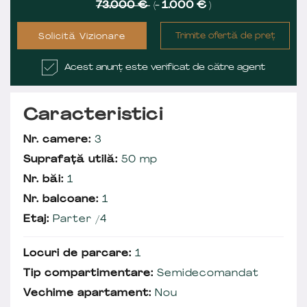
73.000 €
(-
1.000 €
)
Trimite ofertă de preț
Solicită Vizionare
Acest anunț este verificat de către agent
Caracteristici
Nr. camere:
3
Suprafață utilă:
50 mp
Nr. băi:
1
Nr. balcoane:
1
Etaj:
Parter /4
Locuri de parcare:
1
Tip compartimentare:
Semidecomandat
Vechime apartament:
Nou