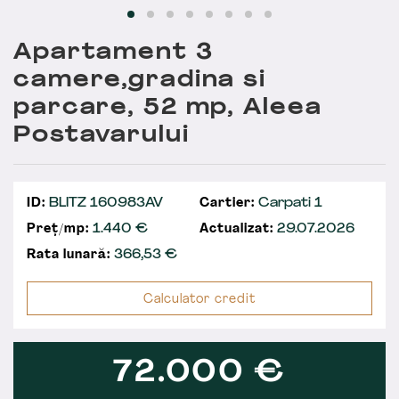
Apartament 3
camere,gradina si
parcare, 52 mp, Aleea
Postavarului
ID:
BLITZ 160983AV
Cartier:
Carpati 1
Preț/mp:
1.440 €
Actualizat:
29.07.2026
Rata lunară:
366,53
€
Calculator credit
72.000
€