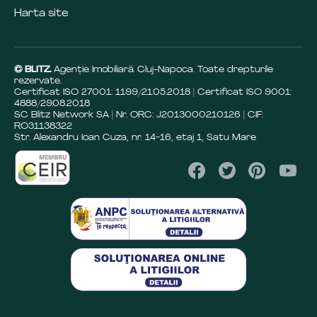
Harta site
© BLITZ.
Agenție Imobiliară Cluj-Napoca. Toate drepturile
rezervate.
Certificat ISO 27001: 1199/21.05.2018 | Certificat ISO 9001:
4888/29.08.2018
SC Blitz Network SA | Nr. ORC: J2013000210126 | CIF:
RO31138322
Str. Alexandru Ioan Cuza, nr. 14-16, etaj 1, Satu Mare