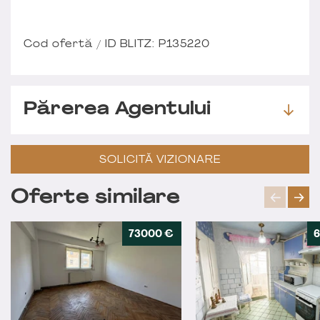
Cod ofertă / ID BLITZ: P135220
Părerea Agentului
SOLICITĂ VIZIONARE
Oferte similare
73000 €
6