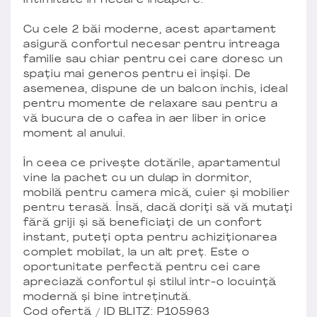
intimitate în fiecare încăpere.
Cu cele 2 băi moderne, acest apartament
asigură confortul necesar pentru întreaga
familie sau chiar pentru cei care doresc un
spațiu mai generos pentru ei înșiși. De
asemenea, dispune de un balcon închis, ideal
pentru momente de relaxare sau pentru a
vă bucura de o cafea în aer liber în orice
moment al anului.
În ceea ce privește dotările, apartamentul
vine la pachet cu un dulap în dormitor,
mobilă pentru camera mică, cuier și mobilier
pentru terasă. Însă, dacă doriți să vă mutați
fără griji și să beneficiați de un confort
instant, puteți opta pentru achiziționarea
complet mobilat, la un alt preț. Este o
oportunitate perfectă pentru cei care
apreciază confortul și stilul într-o locuință
modernă și bine întreținută.
Cod ofertă / ID BLITZ: P105963