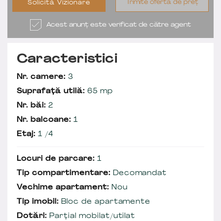
Trimite ofertă de preț
Solicită Vizionare
Acest anunț este verificat de către agent
Caracteristici
Nr. camere:
3
Suprafață utilă:
65 mp
Nr. băi:
2
Nr. balcoane:
1
Etaj:
1 /4
Locuri de parcare:
1
Tip compartimentare:
Decomandat
Vechime apartament:
Nou
Tip imobil:
Bloc de apartamente
Dotări:
Parțial mobilat/utilat