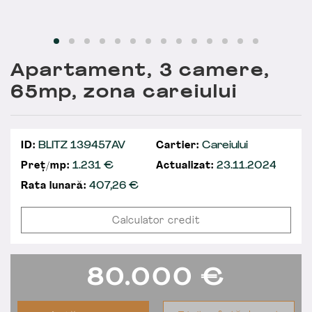
Apartament, 3 camere,
65mp, zona careiului
ID:
BLITZ 139457AV
Cartier:
Careiului
Preț/mp:
1.231 €
Actualizat:
23.11.2024
Rata lunară:
407,26
€
Calculator credit
80.000
€