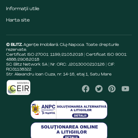
Informații utile
Harta site
© BLITZ.
Agenție Imobiliară Cluj-Napoca. Toate drepturile
rezervate.
Certificat ISO 27001: 1199/21.05.2018 | Certificat ISO 9001:
4888/29.08.2018
SC Blitz Network SA | Nr. ORC: J2013000210126 | CIF:
RO31138322
Str. Alexandru Ioan Cuza, nr. 14-16, etaj 1, Satu Mare