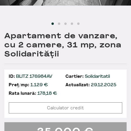
Apartament de vanzare,
cu 2 camere, 31 mp, zona
Solidarității
ID:
BLITZ 176984AV
Cartier:
Solidaritatii
Preț/mp:
1.129 €
Actualizat:
29.12.2025
Rata lunară:
178,18
€
Calculator credit