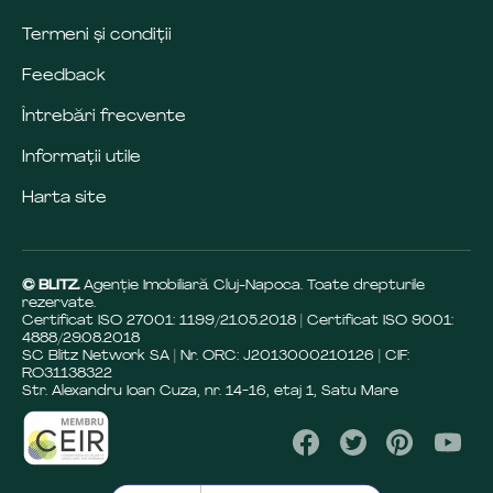
Termeni și condiții
Feedback
Întrebări frecvente
Informații utile
Harta site
© BLITZ.
Agenție Imobiliară Cluj-Napoca. Toate drepturile
rezervate.
Certificat ISO 27001: 1199/21.05.2018 | Certificat ISO 9001:
4888/29.08.2018
SC Blitz Network SA | Nr. ORC: J2013000210126 | CIF:
RO31138322
Str. Alexandru Ioan Cuza, nr. 14-16, etaj 1, Satu Mare