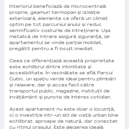
Interiorul beneficiază de microcentrală
proprie, geamuri termopan și izolație
exterioară, elemente ce oferă un climat
optim pe tot parcursul anului și reduc
semnificativ costurile de întreținere. Ușa
metalică de intrare asigură siguranță, iar
apartamentul se vinde parțial mobilat,
pregătit pentru a fi locuit imediat.
Ceea ce diferențiază această proprietate
este echilibrul dintre intimitate și
accesibilitate. În vecinătate se află Parcul
Cubic, un spațiu verde ideal pentru plimbări
și relaxare, dar și acces facil către
transportul public, magazine, instituții de
învățământ și puncte de interes cotidian.
Acest apartament nu este doar o locuință,
ci o investiție într-un stil de viață urban bine
echilibrat: aproape de natură, dar conectat
cu ritmul orașului. Este alegerea ideală