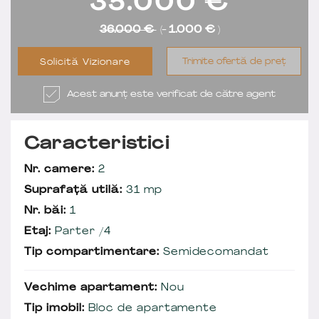
35.000
€
36.000 €
(-
1.000 €
)
Trimite ofertă de preț
Solicită Vizionare
Acest anunț este verificat de către agent
Caracteristici
Nr. camere:
2
Suprafață utilă:
31 mp
Nr. băi:
1
Etaj:
Parter /4
Tip compartimentare:
Semidecomandat
Vechime apartament:
Nou
Tip imobil:
Bloc de apartamente